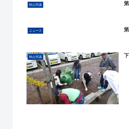
第
秋山市議
第
ニュース
秋山市議