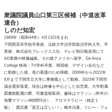
衆議院議員山口第三区候補（中道改革
連合）
しのだ知宏
1969年（昭和44年）4月13日生まれ
下関西高等学校卒業後、法政大学法学部政治学科入学。卒
業後、株式会社フレックス入社、テレビ朝日報道局にて
AD業務や映像編集。その後アメリカへ留学、De Anza
College 映画・TV学科卒業。帰国後、デザイン会社など
に勤務した後、母の看護のため帰郷。2009年から2022年
8月まで下関市立大学に事務職として勤務。2023年下関市
議会選挙落選。現在は映像を中心とした自営業。大学附属
図書館配属の際、司書資格取得。趣味はマラソン（昨年の
海響マラソン4時間55分）、アロマテラピー（検定１
級）、愛読書『貧乏は正しい！』橋本治著。リレー・フォ